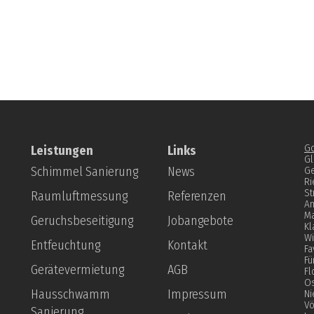
Go
Leistungen
Links
Gl
Schimmel Sanierung
News
Ge
Ri
St
Raumluftmessung
Referenzen
An
Ma
Geruchsbeseitigung
Jobangebote
Kl
Wi
Entfeuchtung
Kontakt
Fa
Fü
Gerätevermietung
AGB
Fl
Os
Hausschwamm
Impressum
Ni
Vö
Sanierung