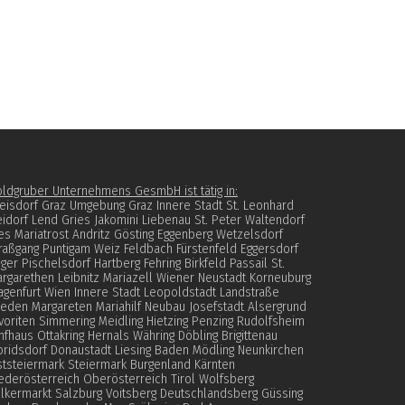
ldgruber Unternehmens GesmbH ist tätig in:
eisdorf Graz Umgebung Graz Innere Stadt St. Leonhard
idorf Lend Gries Jakomini Liebenau St. Peter Waltendorf
es Mariatrost Andritz Gösting Eggenberg Wetzelsdorf
raßgang Puntigam Weiz Feldbach Fürstenfeld Eggersdorf
ger Pischelsdorf Hartberg Fehring Birkfeld Passail St.
rgarethen Leibnitz Mariazell Wiener Neustadt Korneuburg
agenfurt Wien Innere Stadt Leopoldstadt Landstraße
eden Margareten Mariahilf Neubau Josefstadt Alsergrund
voriten Simmering Meidling Hietzing Penzing Rudolfsheim
nfhaus Ottakring Hernals Währing Döbling Brigittenau
oridsdorf Donaustadt Liesing Baden Mödling Neunkirchen
tsteiermark Steiermark Burgenland Kärnten
ederösterreich Oberösterreich Tirol Wolfsberg
lkermarkt Salzburg Voitsberg Deutschlandsberg Güssing