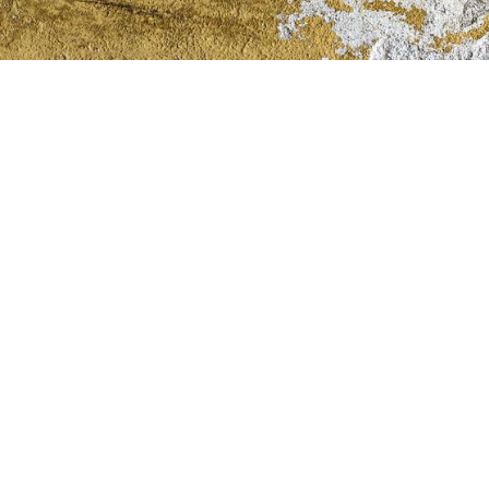
Gutachtertätigkeit
Gutachter Hausschwamm
Gutachter Schimmel
Gutachter Feuchtigkeit
Gutachter Gebäudeschäden
Fragen