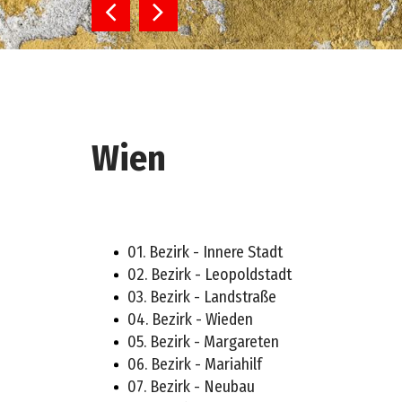
Bautrocknung
Keller auspumpen
Feuchtigkeitsmessung
Holzschutz
Holzschädlinge im Dachgebälk
Holzschädlinge Schutzmittel
Wien
Heißluftverfahren
01. Bezirk - Innere Stadt
02. Bezirk - Leopoldstadt
03. Bezirk - Landstraße
04. Bezirk - Wieden
05. Bezirk - Margareten
06. Bezirk - Mariahilf
07. Bezirk - Neubau