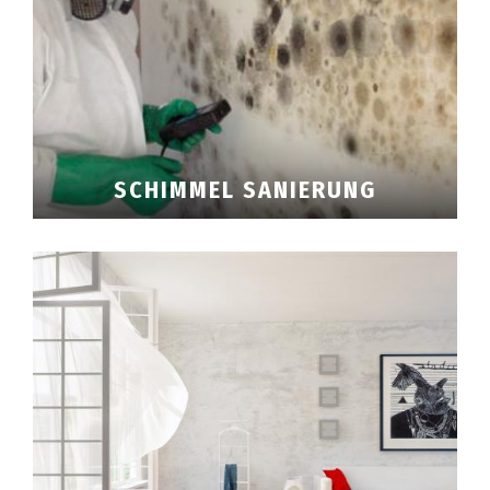
Klimagerät mieten
Luftreinigungsgerät mieten
Ventilator mieten
Sonstige Geräte mieten
Gutachtertätigkeit
Gutachter Hausschwamm
SCHIMMEL SANIERUNG
Gutachter Schimmel
Gutachter Feuchtigkeit
Gutachter Gebäudeschäden
Fragen
Geruchsbeseitigung
Hausschwamm Sanierung
Hausschwamm Analyse
Hausschwamm Schutzmittel
Mazeration Holz