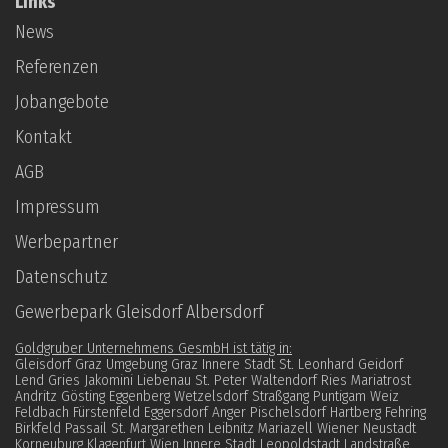
Links
News
Referenzen
Jobangebote
Kontakt
AGB
Impressum
Werbepartner
Datenschutz­
Gewerbepark Gleisdorf Albersdorf
Goldgruber Unternehmens GesmbH ist tätig in:
Gleisdorf Graz Umgebung Graz Innere Stadt St. Leonhard Geidorf
Lend Gries Jakomini Liebenau St. Peter Waltendorf Ries Mariatrost
Andritz Gösting Eggenberg Wetzelsdorf Straßgang Puntigam Weiz
Feldbach Fürstenfeld Eggersdorf Anger Pischelsdorf Hartberg Fehring
Birkfeld Passail St. Margarethen Leibnitz Mariazell Wiener Neustadt
Korneuburg Klagenfurt Wien Innere Stadt Leopoldstadt Landstraße