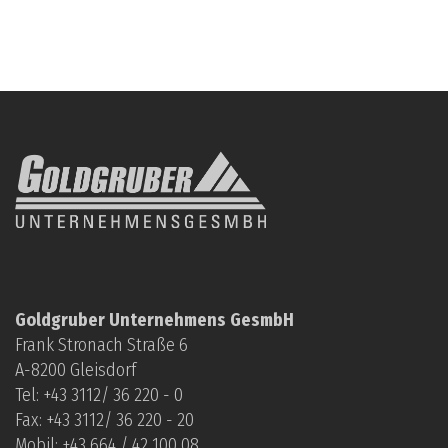
Klimagerät mieten
Luftreinigungsgerät mieten
Ventilator mieten
Sonstige Geräte mieten
Gutachtertätigkeit
Gutachter Hausschwamm
Gutachter Schimmel
Gutachter Feuchtigkeit
Gutachter Gebäudeschäden
Fragen
Goldgruber Unternehmens GesmbH
Geruchsbeseitigung
Frank Stronach Straße 6
Hausschwamm Sanierung
A-8200 Gleisdorf
Hausschwamm Analyse
Tel: +
43 3112/ 36 220 - 0
Hausschwamm Schutzmittel
Fax: +43 3112/ 36 220 - 20
Mobil: +
43 664 / 42 100 08
Mazeration Holz