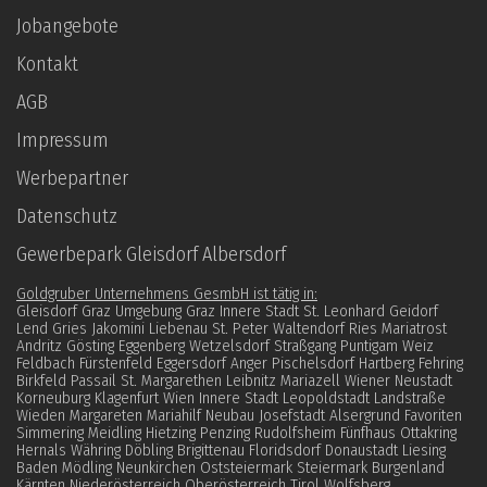
Jobangebote
Kontakt
AGB
Impressum
Werbepartner
Datenschutz­
Gewerbepark Gleisdorf Albersdorf
Goldgruber Unternehmens GesmbH ist tätig in:
Gleisdorf Graz Umgebung Graz Innere Stadt St. Leonhard Geidorf
Lend Gries Jakomini Liebenau St. Peter Waltendorf Ries Mariatrost
Andritz Gösting Eggenberg Wetzelsdorf Straßgang Puntigam Weiz
Feldbach Fürstenfeld Eggersdorf Anger Pischelsdorf Hartberg Fehring
Birkfeld Passail St. Margarethen Leibnitz Mariazell Wiener Neustadt
Korneuburg Klagenfurt Wien Innere Stadt Leopoldstadt Landstraße
Wieden Margareten Mariahilf Neubau Josefstadt Alsergrund Favoriten
Simmering Meidling Hietzing Penzing Rudolfsheim Fünfhaus Ottakring
Hernals Währing Döbling Brigittenau Floridsdorf Donaustadt Liesing
Baden Mödling Neunkirchen Oststeiermark Steiermark Burgenland
Kärnten Niederösterreich Oberösterreich Tirol Wolfsberg